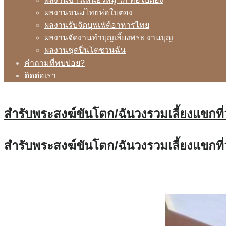
ผลงานขนมไทยห่อใบตอง
ผลงานรับจัดบุฟเฟ่ต์อาหารไทย
ผลงานจัดงานทำบุญเลี้ยงพระ งานบุญ
ผลงานชุดปิ่นโตชวนฉัน
คำถามที่พบบ่อย?
ติดต่อเรา
สำรับพระสงฆ์ขันโตก/ฉันวงรวมเลี้ยงแขกที่
สำรับพระสงฆ์ขันโตก/ฉันวงรวมเลี้ยงแขกที่