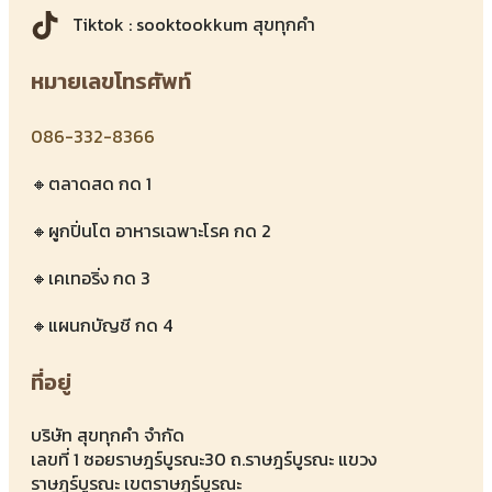
Tiktok : sooktookkum สุขทุกคำ
หมายเลขโทรศัพท์
086-332-8366
🔸ตลาดสด กด 1
🔸ผูกปิ่นโต อาหารเฉพาะโรค กด 2
🔸เคเทอริ่ง กด 3
🔸แผนกบัญชี กด 4
ที่อยู่
บริษัท สุขทุกคำ จำกัด
เลขที่ 1 ซอยราษฎร์บูรณะ30 ถ.ราษฎร์บูรณะ แขวง
ราษฎร์บูรณะ เขตราษฎร์บูรณะ