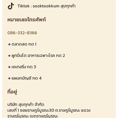
Tiktok : sooktookkum สุขทุกคำ
หมายเลขโทรศัพท์
086-332-8366
🔸ตลาดสด กด 1
🔸ผูกปิ่นโต อาหารเฉพาะโรค กด 2
🔸เคเทอริ่ง กด 3
🔸แผนกบัญชี กด 4
ที่อยู่
บริษัท สุขทุกคำ จำกัด
เลขที่ 1 ซอยราษฎร์บูรณะ30 ถ.ราษฎร์บูรณะ แขวง
ราษฎร์บูรณะ เขตราษฎร์บูรณะ