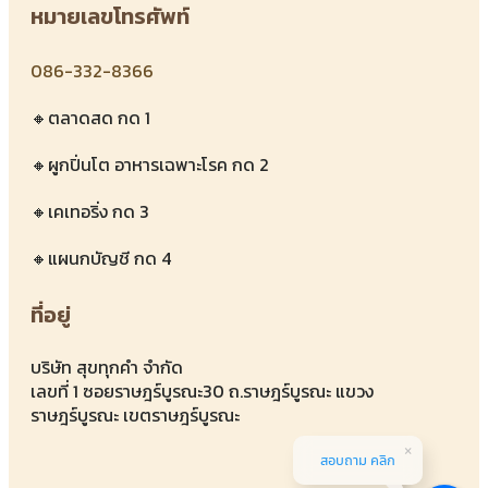
หมายเลขโทรศัพท์
086-332-8366
🔸ตลาดสด กด 1
🔸ผูกปิ่นโต อาหารเฉพาะโรค กด 2
🔸เคเทอริ่ง กด 3
🔸แผนกบัญชี กด 4
ที่อยู่
บริษัท สุขทุกคำ จำกัด
เลขที่ 1 ซอยราษฎร์บูรณะ30 ถ.ราษฎร์บูรณะ แขวง
ราษฎร์บูรณะ เขตราษฎร์บูรณะ
สอบถาม คลิก