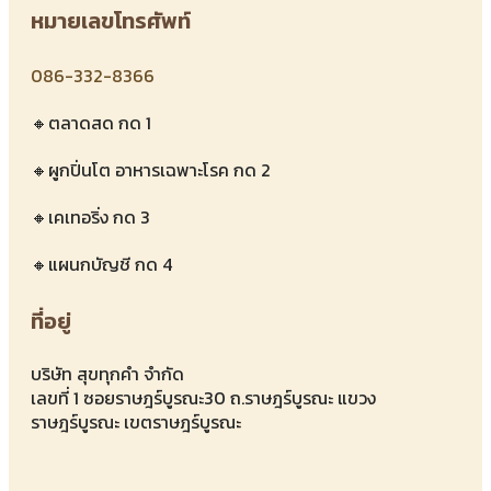
หมายเลขโทรศัพท์
086-332-8366
🔸ตลาดสด กด 1
🔸ผูกปิ่นโต อาหารเฉพาะโรค กด 2
🔸เคเทอริ่ง กด 3
🔸แผนกบัญชี กด 4
ที่อยู่
บริษัท สุขทุกคำ จำกัด
เลขที่ 1 ซอยราษฎร์บูรณะ30 ถ.ราษฎร์บูรณะ แขวง
ราษฎร์บูรณะ เขตราษฎร์บูรณะ