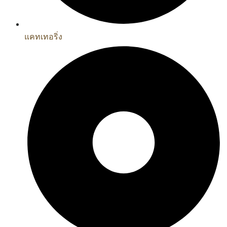
แคทเทอริ่ง