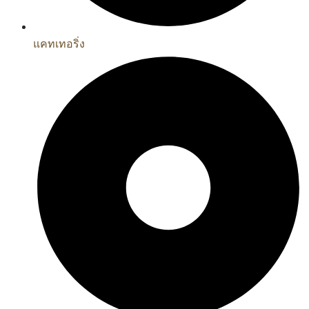
แคทเทอริ่ง