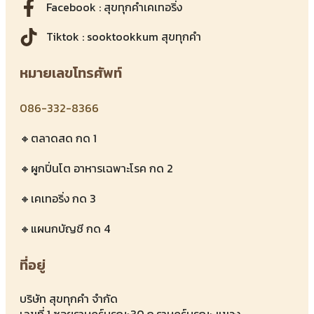
Facebook : สุขทุกคำเคเทอริ่ง
Tiktok : sooktookkum สุขทุกคำ
หมายเลขโทรศัพท์
086-332-8366
🔸ตลาดสด กด 1
🔸ผูกปิ่นโต อาหารเฉพาะโรค กด 2
🔸เคเทอริ่ง กด 3
🔸แผนกบัญชี กด 4
ที่อยู่
บริษัท สุขทุกคำ จำกัด
เลขที่ 1 ซอยราษฎร์บูรณะ30 ถ.ราษฎร์บูรณะ แขวง