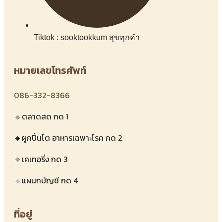
Tiktok : sooktookkum สุขทุกคำ
หมายเลขโทรศัพท์
086-332-8366
🔸ตลาดสด กด 1
🔸ผูกปิ่นโต อาหารเฉพาะโรค กด 2
🔸เคเทอริ่ง กด 3
🔸แผนกบัญชี กด 4
ที่อยู่