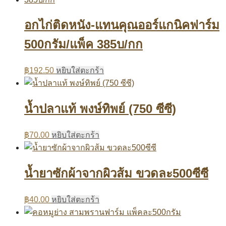
อกไก่ติดหนัง-แทนคุณออร์แกนิคฟาร์ม
500กรัม/แพ็ค 385บ/กก
฿
192.50
หยิบใส่ตะกร้า
น้ำปลาแท้ พงษ์ทิพย์ (750 ซีซี)
฿
70.00
หยิบใส่ตะกร้า
น้ำยาซักผ้าจากผิวส้ม ขวดละ500ซีซี
฿
40.00
หยิบใส่ตะกร้า