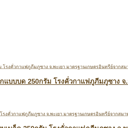
ข้มมากแบบบด 250กรัม โรงคั่วกาแฟภูภีมภูซา