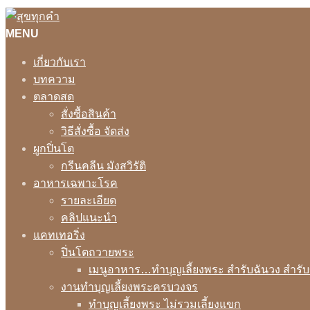
MENU
เกี่ยวกับเรา
บทความ
ตลาดสด
สั่งซื้อสินค้า
วิธีสั่งซื้อ จัดส่ง
ผูกปิ่นโต
กรีนคลีน มังสวิรัติ
อาหารเฉพาะโรค
รายละเอียด
คลิปแนะนำ
แคทเทอริ่ง
ปิ่นโตถวายพระ
เมนูอาหาร…ทำบุญเลี้ยงพระ สำรับฉันวง สำรั
งานทำบุญเลี้ยงพระครบวงจร
ทำบุญเลี้ยงพระ ไม่รวมเลี้ยงแขก