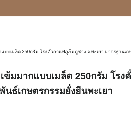
้มมากแบบเมล็ด 250กรัม โรงคั่วกาแฟภูภีมภูซาง จ.พะเยา มาตรฐานเ
คั่วเข้มมากแบบเมล็ด 250กรัม โรง
ันธ์เกษตรกรรมยั่งยืนพะเยา