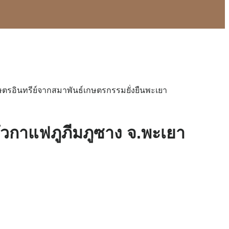
กษตรอินทรีย์จากสมาพันธ์เกษตรกรรมยั่งยืนพะเยา
คั่วกาแฟภูภีมภูซาง จ.พะเยา