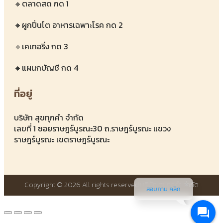
🔸ตลาดสด กด 1
🔸ผูกปิ่นโต อาหารเฉพาะโรค กด 2
🔸เคเทอริ่ง กด 3
🔸แผนกบัญชี กด 4
ที่อยู่
บริษัท สุขทุกคำ จำกัด
เลขที่ 1 ซอยราษฎร์บูรณะ30 ถ.ราษฎร์บูรณะ แขวง
ราษฎร์บูรณะ เขตราษฎร์บูรณะ
Copyright © 2026 All rights reserved.
บริษัท สุขทุกคำ จำกัด
สอบถาม คลิก