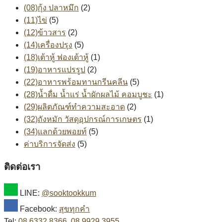
(08)กุ้ง ปลาหมึก
(2)
(11)ไข่
(5)
(12)ข้าวสาร
(2)
(14)เครื่องปรุง
(5)
(18)เต้าหู้ ฟองเต้าหู้
(1)
(19)อาหารแปรรูป
(2)
(22)อาหารพร้อมทานกรีนคลีน
(5)
(28)น้ำดื่ม น้ำแร่ น้ำผักผลไม้ คอมบูชะ
(1)
(29)ผลิตภัณฑ์ทำความสะอาด
(2)
(32)ถังหมัก วัสดุอุปกรณ์การเกษตร
(1)
(34)แลกด้วยพอยท์
(5)
ค่าบริการจัดส่ง
(5)
ติดต่อเรา
LINE:
@sooktookkum
Facebook:
สุขทุกคำ
Tel:
08 6332 8366
,
08 9929 3955