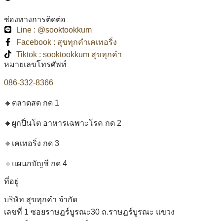
ช่องทางการติดต่อ
Line : @sooktookkum
Facebook : สุขทุกคำเคเทอริ่ง
Tiktok : sooktookkum สุขทุกคำ
หมายเลขโทรศัพท์
086-332-8366
🔸ตลาดสด กด 1
🔸ผูกปิ่นโต อาหารเฉพาะโรค กด 2
🔸เคเทอริ่ง กด 3
🔸แผนกบัญชี กด 4
ที่อยู่
บริษัท สุขทุกคำ จำกัด
เลขที่ 1 ซอยราษฎร์บูรณะ30 ถ.ราษฎร์บูรณะ แขวง