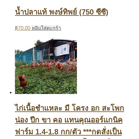
น้ำปลาแท้ พงษ์ทิพย์ (750 ซีซี)
฿
70.00
หยิบใส่ตะกร้า
ไก่เนื้อชำแหละ มี โครง อก สะโพก
น่อง ปีก ขา คอ แทนคุณออร์แกนิค
ฟาร์ม 1.4-1.8 กก/ตัว ***กดสั่งเป็น