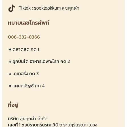
Tiktok : sooktookkum สุขทุกคำ
หมายเลขโทรศัพท์
086-332-8366
🔸ตลาดสด กด 1
🔸ผูกปิ่นโต อาหารเฉพาะโรค กด 2
🔸เคเทอริ่ง กด 3
🔸แผนกบัญชี กด 4
ที่อยู่
บริษัท สุขทุกคำ จำกัด
เลขที่ 1 ซอยราษฎร์บูรณะ30 ถ.ราษฎร์บูรณะ แขวง