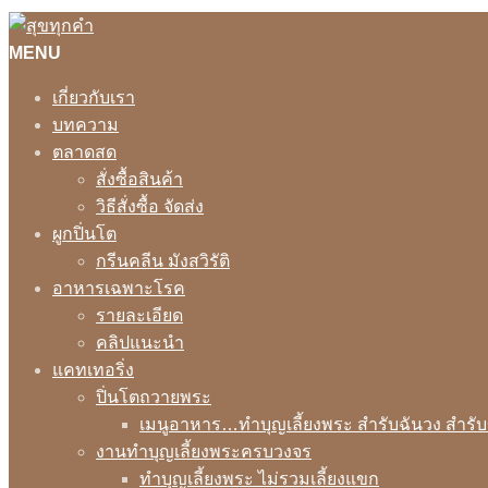
MENU
เกี่ยวกับเรา
บทความ
ตลาดสด
สั่งซื้อสินค้า
วิธีสั่งซื้อ จัดส่ง
ผูกปิ่นโต
กรีนคลีน มังสวิรัติ
อาหารเฉพาะโรค
รายละเอียด
คลิปแนะนำ
แคทเทอริ่ง
ปิ่นโตถวายพระ
เมนูอาหาร…ทำบุญเลี้ยงพระ สำรับฉันวง สำรั
งานทำบุญเลี้ยงพระครบวงจร
ทำบุญเลี้ยงพระ ไม่รวมเลี้ยงแขก