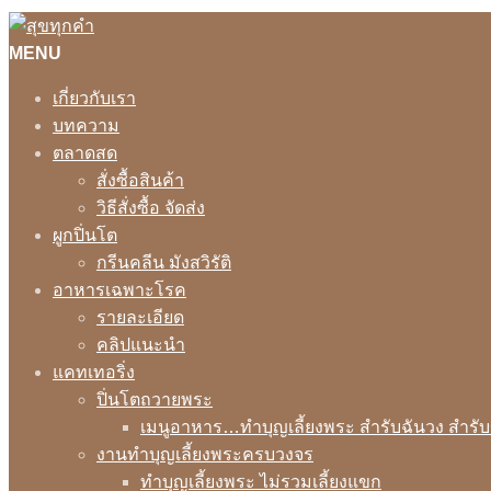
MENU
เกี่ยวกับเรา
บทความ
ตลาดสด
สั่งซื้อสินค้า
วิธีสั่งซื้อ จัดส่ง
ผูกปิ่นโต
กรีนคลีน มังสวิรัติ
อาหารเฉพาะโรค
รายละเอียด
คลิปแนะนำ
แคทเทอริ่ง
ปิ่นโตถวายพระ
เมนูอาหาร…ทำบุญเลี้ยงพระ สำรับฉันวง สำรั
งานทำบุญเลี้ยงพระครบวงจร
ทำบุญเลี้ยงพระ ไม่รวมเลี้ยงแขก