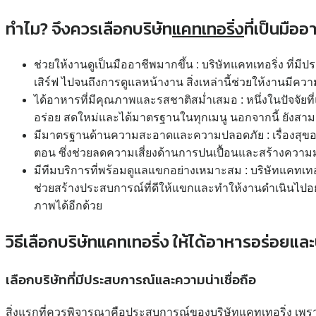
ทำไม? จึงควรเลือกบริษัท
แคทเทอริ่ง
ที่เป็นมืออ
ช่วยให้งานดูเป็นมืออาชีพมากขึ้น
: บริษัทแคทเทอริ่ง ที่
เสิร์ฟ ไปจนถึงการดูแลหน้างาน สิ่งเหล่านี้ช่วยให้งานมีคว
ได้อาหารที่มีคุณภาพและรสชาติสม่ำเสมอ :
หนึ่งในปัจจั
อร่อย สดใหม่และได้มาตรฐานในทุกเมนู นอกจากนี้ ยังสา
มีมาตรฐานด้านความสะอาดและความปลอดภัย
: เรื่องส
ตอน ซึ่งช่วยลดความเสี่ยงด้านการปนเปื้อนและสร้างควา
มีทีมบริการที่พร้อมดูแลแขกอย่างเหมาะสม
: บริษัทแคทเทอ
ช่วยสร้างประสบการณ์ที่ดีให้แขกและทำให้งานดำเนินไปอย
ภาพได้อีกด้วย
วิธีเลือกบริษัทแคทเทอริ่ง ให้ได้อาหารอร่อยแล
เลือกบริษัทที่มีประสบการณ์และความน่าเชื่อถือ
สิ่งแรกที่ควรพิจารณาคือประสบการณ์ของบริษัทแคทเทอริ่ง เพรา